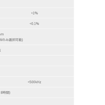
<1%
<0.1%
μm
0mWのみ選択可能)
1
<500kHz
, 8時間)