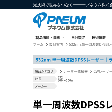
光技術で世界をつなぐ
プネウム株式
製品情報・資料
自社製品
技術情報
ホーム
製品案内
532nm 単一周波数DPS
532nm 単一周波数DPSSレーザー｜
レーザー発振器
CWレーザ
製品カテゴリ
532nm
波長
500～600nm
メーカー
単一周波数DPSS