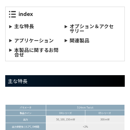
index
主な特長
オプション＆アクセ
サリー
アプリケーション
関連製品
本製品に関するお問
合せ
主な特長
パラメータ
514nm Twist
製品ライン
04シリーズ
05シリーズ
出力
50, 100, 150mW
300mW
出力安定性 (±2°C, 8時間)
<2%