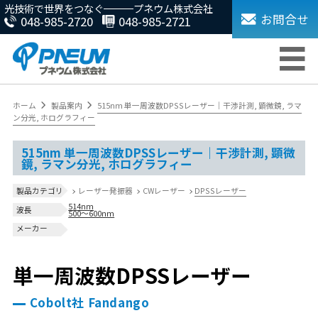
光技術で世界をつなぐ
プネウム株式会社
お問合せ
048-985-2720
048-985-2721
ホーム
製品案内
515nm 単一周波数DPSSレーザー｜干渉計測, 顕微鏡, ラマ
ン分光, ホログラフィー
515nm 単一周波数DPSSレーザー｜干渉計測, 顕微
鏡, ラマン分光, ホログラフィー
レーザー発振器
CWレーザー
DPSSレーザー
製品カテゴリ
514nm
波長
500～600nm
メーカー
単一周波数DPSSレーザー
Cobolt社 Fandango