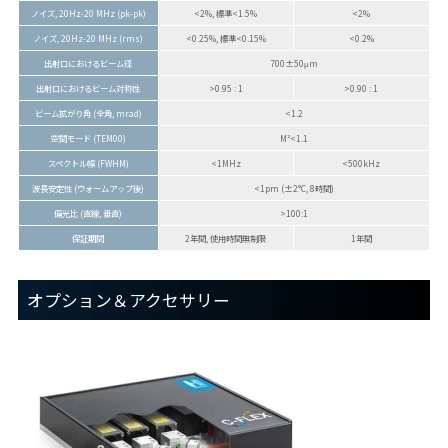
ノイズ, 20Hz-20 MHz (pk-pk)
<2%, 標準<1.5%
<2%
ノイズ, 20Hz-20 MHz (rms)
<0.25%, 標準<0.15%
<0.2%
出射口におけるビーム径
700±50μm
出射口におけるビーム対称性
>0.95 : 1
>0.90 : 1
ビーム拡がり角 (全角, mrad)
<1.2
空間モード (TEM00)
M²<1.1
スペクトル幅 (FWHM)
<1MHz
<500kHz
波長安定性 (ウォームアップ後)
<1pm (±2°C, 8時間)
偏光比 (直線, 垂直)
>100:1
保証期間
2年間, 使用時間無制限
1年間
オプション＆アクセサリー