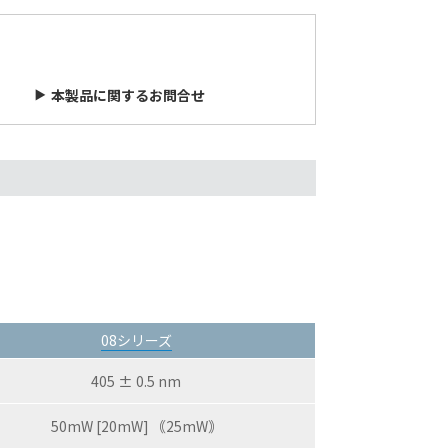
本製品に関するお問合せ
08シリーズ
405 ± 0.5 nm
50mW [20mW] ｟25mW｠