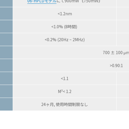
06-HPLDモデル
にて900mW ｟750mW｠
<1.2nm
<1.0% (8時間)
<0.2% (20Hz ~ 2MHz)
700 ± 100 μ
>0.90:1
<1.1
M²< 1.2
24ヶ月, 使用時間制限なし