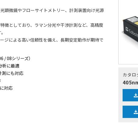
、蛍光顕微鏡やフローサイトメトリー、計測装置向け光源
性を特徴としており、ラマン分光や干渉計測など、高精度
す。
パッケージによる高い信頼性を備え、長期安定動作が期待で
 / 08シリーズ）
分析に最適
計測にも対応
カタロ
作
405n
軟に対応