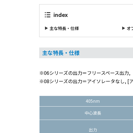
index
主な特長・仕様
オ
主な特長・仕様
※06シリーズの出力＝フリースペース出力,
※
08シリーズの出力＝アイソレータなし, 
405nm
中心波長
出力