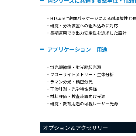
両シリーズに共通する堅牢性・信頼
HTCure™密閉パッケージによる耐環境性と
研究・分析装置への組み込みに対応
長期運用での出力安定性を追求した設計
アプリケーション｜用途
蛍光顕微鏡・蛍光励起光源
フローサイトメトリー・生体分析
ラマン分光・精密分光
干渉計測・光学特性評価
材料評価・検査装置向け光源
研究・教育用途の可視レーザー光源
オプション＆アクセサリー