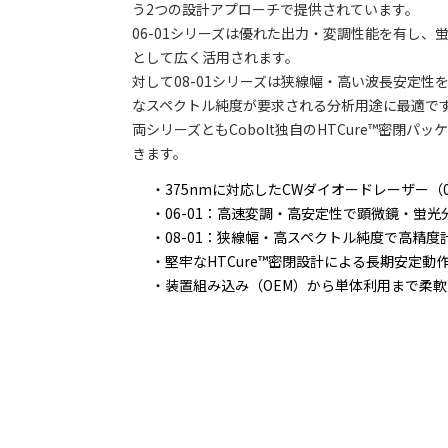
う2つの設計アプローチで提供されています。
06-01シリーズは優れた出力・変調性能を有し
として広く活用されます。
対して08-01シリーズは狭線幅・高い波長安定
なスペクトル純度が要求される分析用途に最適で
両シリーズともCobolt独自のHTCure™密閉
きます。
375nmに対応したCWダイオードレーザー（06
06-01：高速変調・高安定性で顕微鏡・蛍光
08-01：狭線幅・高スペクトル純度で高精度
堅牢なHTCure™密閉設計による長期安定動
装置組み込み（OEM）から単体利用まで柔