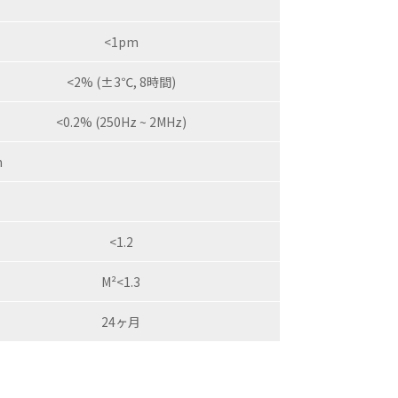
<1pm
<2% (±3℃, 8時間)
<0.2% (250Hz ~ 2MHz)
m
<1.2
M²<1.3
24ヶ月