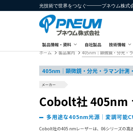
光技術で世界をつなぐ
プネウム株式
製品情報・資料
自社製品
技術情報
ホーム
製品案内
405nm｜顕微鏡・分光
405nm｜顕微鏡・分光・ラマン計
メーカー
Cobolt社 405
多用途な405nm光源｜変調可能
Cobolt社の405 nmレーザーは、06シリーズ