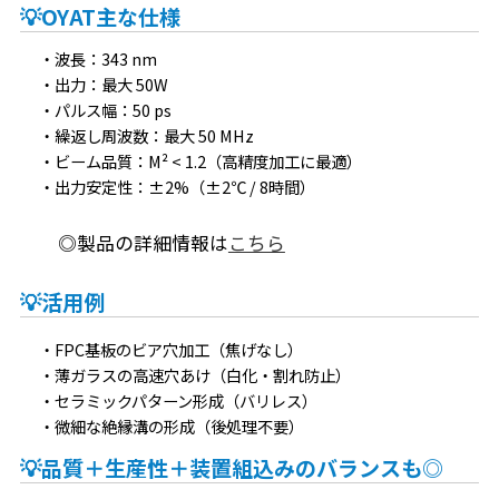
💡OYAT主な仕様
波長：343 nm
出力：最大 50W
パルス幅：50 ps
繰返し周波数：最大 50 MHz
ビーム品質：M² < 1.2（高精度加工に最適）
出力安定性：±2%（±2℃ / 8時間）
◎製品の詳細情報は
こちら
💡活用例
FPC基板のビア穴加工（焦げなし）
薄ガラスの高速穴あけ（白化・割れ防止）
セラミックパターン形成（バリレス）
微細な絶縁溝の形成（後処理不要）
💡品質＋生産性＋装置組込みのバランスも◎