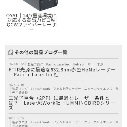
OYAT｜24/7量産環境に
対応する高出力ピコ秒
QCWファイバーレーザ
ー
その他の製品ブログ一覧
2026.01.22
製品ブログ
Pacific Lasertec
HeNeレーザー
干渉
FTIR光源に最適な632.8nm赤色HeNeレーザー
｜Pacific Lasertec社
2025.12.10
製品ブログ
LaserAtWork
フェムト秒レーザー
ニューロサイエンス
多
光子顕微鏡
二光子重合（2PP）に最適なレーザー条件と
は？｜LaserAtWork社 HUMMINGBIRDシリー
ズ
2025.12.05
製品ブログ
LaserAtWork
フェムト秒レーザー
ニューロサイエンス
多
光子顕微鏡