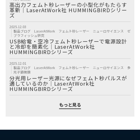
高出力フェムト秒レーザーの小型化がもたらす
革新｜LaserAtWork社 HUMMINGBIRDシリー
ズ
2025.12.03
製品ブログ
LaserAtWork
フェムト秒レーザー
ニューロサイエンス
ゼ
ブラフィッシュ研究
USB給電・空冷フェムト秒レーザーで電源設計
と冷却を簡素化｜LaserAtWork社
HUMMINGBIRDシリーズ
2025.12.01
製品ブログ
LaserAtWork
フェムト秒レーザー
ニューロサイエンス
多
光子顕微鏡
分光用レーザー光源になぜフェムト秒パルスが
適しているのか｜LaserAtWork社
HUMMINGBIRDシリーズ
もっと見る