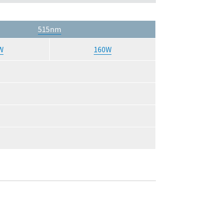
515nm
W
160W