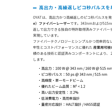
高出力・高繰返しピコ秒パルスを
OYATは、高出力かつ高繰返しのピコ秒パルスを
e）ファイバーレーザー
です。343nmおよび51
返しで出力できる独自の特許取得済みファイバー
実現しています。
ファイバーテクノロジーとシンプルかつ効率的なレ
牢性とコストパフォーマンスに優れた
産業用可視
績のある技術と認証済みコンポーネントにより、 2
します。
高出力：100 W @ 343 nm / 160 W @ 515 n
ピコ秒パルス：50 ps @ 343 nm / 515 nm
高輝度・単一モードビーム
優れたビーム品質：M² < 1.2
高い出力安定性：±2%
低消費電力・高効率設計
量産対応設計：HALT設計 / HASS認証