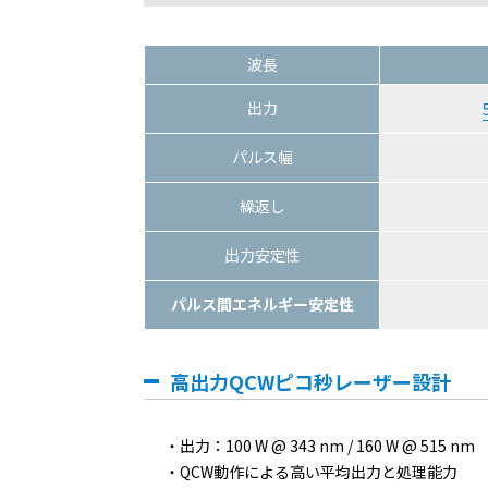
波長
出力
パルス幅
繰返し
出力安定性
パルス間エネルギー安定性
高出力QCWピコ秒レーザー設計
出力：100 W @ 343 nm / 160 W @ 515 nm
QCW動作による高い平均出力と処理能力