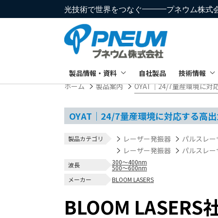
光技術で世界をつなぐ
プネウム株式
製品情報・資料
自社製品
技術情報
ホーム
製品案内
OYAT｜24/7量産環境
OYAT｜24/7量産環境に対応する高
レーザー発振器
パルスレー
製品カテゴリ
レーザー発振器
パルスレー
300～400nm
波長
500～600nm
メーカー
BLOOM LASERS
BLOOM LASERS社