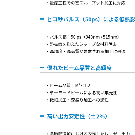
量産工程での高スループット加工に対応
ピコ秒パルス（50ps）による低熱
パルス幅：50 ps（343nm / 515nm）
熱拡散を抑えたシャープな材料除去
高精度・高品質が要求される加工に最適
優れたビーム品質と高輝度
ビーム品質：M² < 1.2
単一モードビームによる高い集光性
微細加工・深掘り加工への適性
高い出力安定性（±2%）
長時間運転における安定したレーザー出力