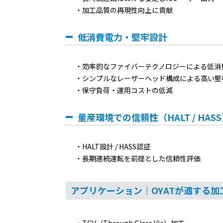
加工品質の再現性向上に貢献
低消費電力・堅牢設計
効率的なファイバーテクノロジーによる低消
シンプルなレーザーヘッド構成による高い堅
保守負荷・運用コストの低減
量産環境での信頼性（HALT / HAS
HALT設計 / HASS認証
長期連続運転を前提とした信頼性評価
アプリケーション｜OYATが適する加
TGV（Through Glass Via）加工