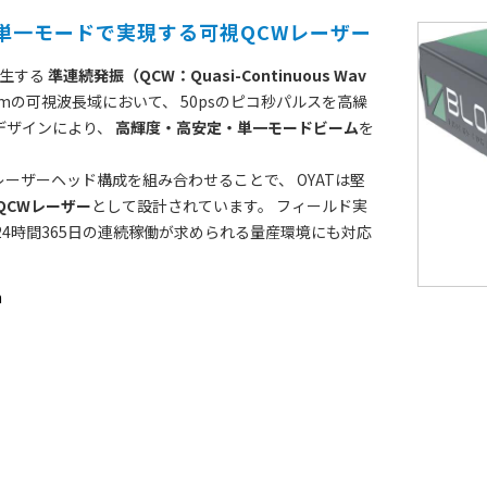
単一モードで実現する可視QCWレーザー
発生する
準連続発振（QCW：Quasi-Continuous Wav
5nmの可視波長域において、 50psのピコ秒パルスを高繰
デザインにより、
高輝度・高安定・単一モードビーム
を
ーザーヘッド構成を組み合わせることで、 OYATは堅
QCWレーザー
として設計されています。 フィールド実
4時間365日の連続稼働が求められる量産環境にも対応
m