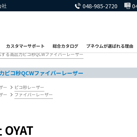
048-985-2720
0
会社
カスタマーサポート
総合カタログ
プネウムが選ばれる理由
に対応する高出力ピコ秒QCWファイバーレーザー
出力ピコ秒QCWファイバーレーザー
ザー
ピコ秒レーザー
ザー
ファイバーレーザー
 OYAT