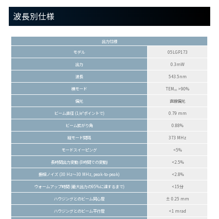
波長別仕様
出力仕様
モデル
05LGP173
出力
0.3mW
波長
543.5nm
横モード
TEM₀₀ >90%
偏光
直線偏光
ビーム直径 (1/e²ポイントで)
0.79 mm
ビーム拡がり角
0.88%
縦モード間隔
373 MHz
モードスイーピング
<5%
長時間出力変動 (8時間での変動)
<2.5%
振幅ノイズ (30 Hz～30 MHz, peak-to-peak)
<2.8%
ウォームアップ時間 (最大出力の95%に達するまで)
<15分
ハウジングとのビーム同心度
± 0.25 mm
ハウジングとのビーム平行度
<1 mrad