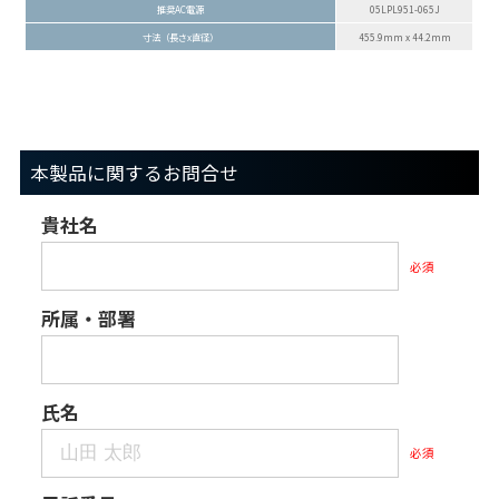
推奨AC電源
05LPL951-065J
寸法（長さx直径）
455.9mm x 44.2mm
本製品に関するお問合せ
貴社名
必須
所属・部署
氏名
必須