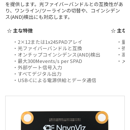
を提供します。光ファイバーバンドルとの互換性があ
り、ワンライン/ツーラインの切替や、コインシデン
ス(AND)検出にも対応します。
☆ 主な特徴
☆ 主な
2×12または1x24SPADアレイ
量
光ファイバーバンドルと互換
強
オンチップコインシデンス(AND)検出
高速
最大300Mevents/s per SPAD
メ
外部ゲート信号入力
すべてデジタル出力
USB-Cによる電源供給とデータ通信