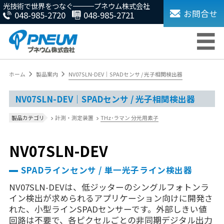
光技術で世界をつなぐ
プネウム株式会社
お問合せ
048-985-2720
048-985-2721
ホーム
製品案内
NV07SLN-DEV｜SPADセンサ / 光子相関検出器
NV07SLN-DEV｜SPADセンサ / 光子相関検出器
計測・測定装置
THz･ラマン 分光用素子
製品カテゴリ
NV07SLN-DEV
SPADラインセンサ / 単一光子ライン検出器
NV07SLN-DEVは、低ジッターのシングルフォトンラ
イン検出が求められるアプリケーション向けに開発さ
れた、小型ラインSPADセンサーです。外部しきい値
回路は不要で、各ピクセルごとの非同期デジタル出力