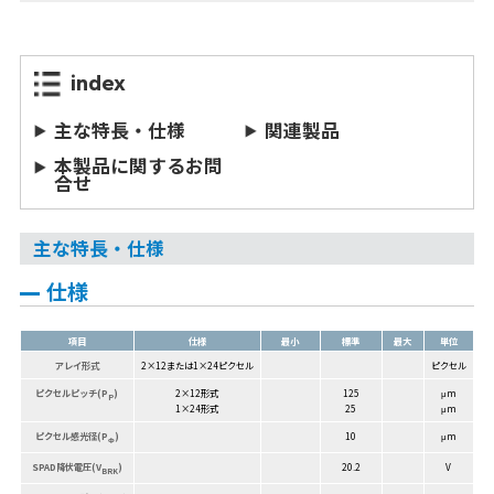
index
主な特長・仕様
関連製品
本製品に関するお問
合せ
主な特長・仕様
仕様
項目
仕様
最小
標準
最大
単位
アレイ形式
2×12または1×24ピクセル
ピクセル
ピクセルピッチ(P
)
2×12形式
125
μm
P
1×24形式
25
μm
ピクセル感光径(P
)
10
μm
Φ
SPAD降伏電圧(V
)
20.2
V
BRK