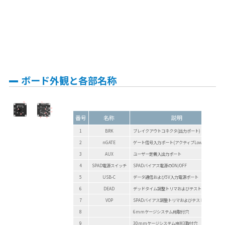
ボード外観と各部名称
番号
名称
説明
1
BRK
ブレイクアウトコネクタ(出力ポート)
2
nGATE
ゲート信号入力ポート(アクティブLow,50Ω終端)
3
AUX
ユーザー定義入出力ポート
4
SPAD電源スイッチ
SPADバイアス電源のON/OFF
5
USB-C
データ通信および5V入力電源ポート
6
DEAD
デッドタイム調整トリマおよびテストポイント
7
VOP
SPADバイアス調整トリマおよびテストポイント
8
6mmケージシステム用取付穴
9
30mmケージシステム用M3取付穴