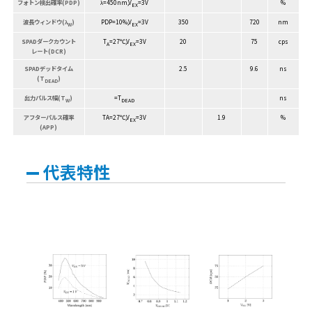
フォトン検出確率(PDP)
λ=450nm,V
=3V
%
EX
波長ウィンドウ(λ
)
PDP=10%,V
=3V
350
720
nm
W
EX
SPADダークカウント
T
=27℃,V
=3V
20
75
cps
A
EX
レート(DCR)
SPADデッドタイム
2.5
9.6
ns
(T
)
DEAD
出力パルス幅(T
)
=T
ns
W
DEAD
アフターパルス確率
TA=27℃,V
=3V
1.9
%
EX
(APP)
代表特性