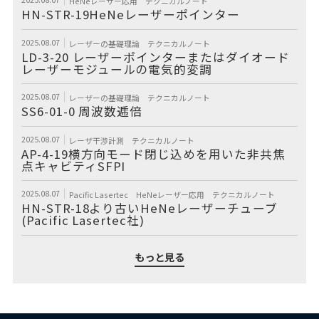
HeNeレーザー応用
テクニカルノート
HN-STR-19HeNeレーザーポインター
2025.08.07
レーザーの基礎理論
テクニカルノート
LD-3-20 レーザーポインターまたはダイオード
レーザーモジュールの電気的変調
2025.08.07
レーザーの基礎理論
テクニカルノート
SS6-01-0 周波数逓倍
2025.08.07
レーザ干渉計測
テクニカルノート
AP-4-19横方向モード閉じ込めを用いた非共焦
点キャビティSFPI
2025.08.07
Pacific Lasertec
HeNeレーザー応用
テクニカルノート
HN-STR-18より古いHeNeレーザーチューブ
(Pacific Lasertec社)
もっと見る