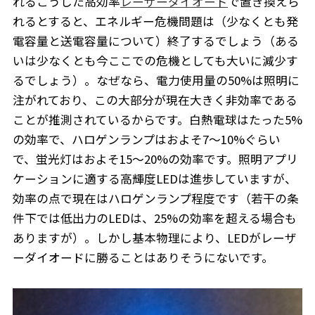
れるこうした高効率
レーザーダイオード
で置き換えら
れるとすると、エネルギー危機問題は（少なくとも発
電容量と送電容量について）終了するでしょう（ある
いは少なくとも今ここでの危機としても大いに減少す
るでしょう）。なぜなら、電力使用量の50%は照明に
注がれており、この大部分が現在大きく非効率である
ことが推測されているからです。白熱電球はたった5%
の効率で、ハロゲンランプはおよそ7～10%ぐらい
で、蛍光灯はおよそ15～20%の効率です。照明アプリ
ケーションに適する高輝度LEDは進歩していますが、
効率の点で現在はハロゲンランプ程度です（若干の条
件下では低出力のLEDは、25%の効率を超える場合も
ありますが）。しかし基本物理により、LEDがレーザ
ーダイオードに勝ることはありそうにないです。