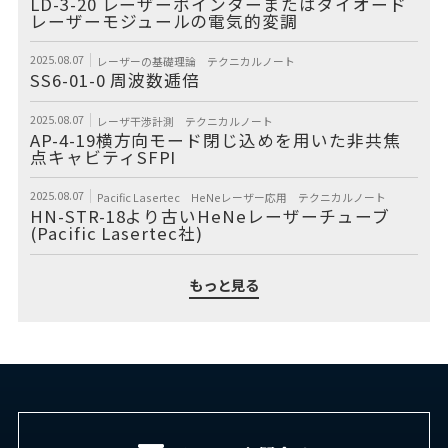
LD-3-20 レーザーポインターまたはダイオード
レーザーモジュールの電気的変調
2025.08.07
レーザーの基礎理論
テクニカルノート
SS6-01-0 周波数逓倍
2025.08.07
レーザ干渉計測
テクニカルノート
AP-4-19横方向モード閉じ込めを用いた非共焦
点キャビティSFPI
2025.08.07
Pacific Lasertec
HeNeレーザー応用
テクニカルノート
HN-STR-18より古いHeNeレーザーチューブ
(Pacific Lasertec社)
もっと見る