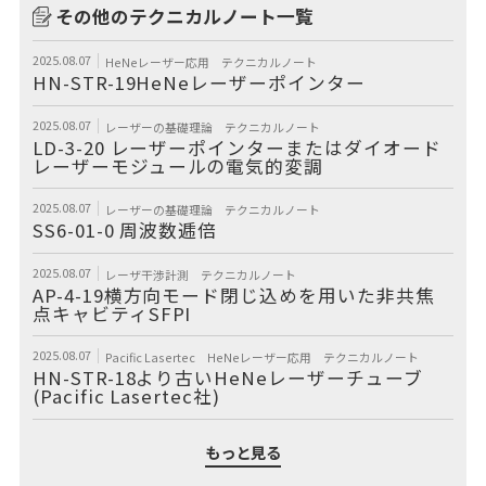
その他のテクニカルノート一覧
2025.08.07
HeNeレーザー応用
テクニカルノート
HN-STR-19HeNeレーザーポインター
2025.08.07
レーザーの基礎理論
テクニカルノート
LD-3-20 レーザーポインターまたはダイオード
レーザーモジュールの電気的変調
2025.08.07
レーザーの基礎理論
テクニカルノート
SS6-01-0 周波数逓倍
2025.08.07
レーザ干渉計測
テクニカルノート
AP-4-19横方向モード閉じ込めを用いた非共焦
点キャビティSFPI
2025.08.07
Pacific Lasertec
HeNeレーザー応用
テクニカルノート
HN-STR-18より古いHeNeレーザーチューブ
(Pacific Lasertec社)
もっと見る