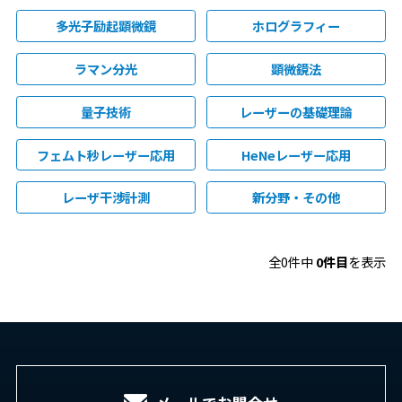
多光子励起顕微鏡
ホログラフィー
ラマン分光
顕微鏡法
量子技術
レーザーの基礎理論
フェムト秒レーザー応用
HeNeレーザー応用
レーザ干渉計測
新分野・その他
全0件中
0件目
を表示