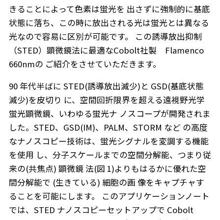
きることによって色素は蛍光を 出さずに強制的に基底
状態に落ち、この時に放出される光は蛍光とは異なる
光なので容易に区別が可能です。 この誘導放出抑制
（STED）顕微鏡法に最適なCobolt社製 Flamenco
660nmの ご紹介をさせていただきます。
90 年代半ばに STED(誘導放出減少)と GSD(基底状態
減少)を皮切り に、空間回折限界を超える遠視野光学
蛍光顕微鏡、いわゆる蛍光ナ ノスコープが開発されま
した。STED、GSD(IM)、PALM、STORM など の高度
なナノスコピー技術は、蛍光シグナルを変調する機能
を使用 し、分子スケールまでの空間分解能、つまり従
来の(共焦点) 顕微鏡 法(図 1)よりもはるかに優れた空
間分解能で (生きている) 細胞の画 像をキャプチャす
ることを可能にします。 このアプリケーションノート
では、STED ナノスコピーセットアップで Cobolt