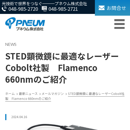
光技術で世界をつなぐ
プネウム株式会社
お問合せ
048-985-2720
048-985-2721
STED顕微鏡に最適なレーザー
Cobolt社製 Flamenco
660nmのご紹介
ホーム
最新ニュース
メールマガジン
STED顕微鏡に最適なレーザーCobolt社
製 Flamenco 660nmのご紹介
2024.04.16