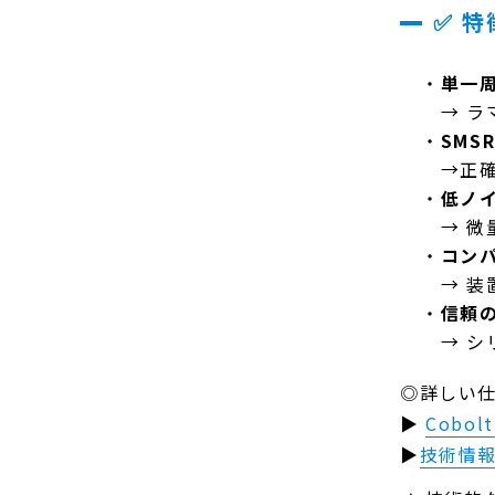
✅ 
単一周
→ ラ
SMS
→正確
低ノイ
→ 微
コン
→ 装
信頼の
→ シ
◎詳しい
▶
Cobo
▶
技術情