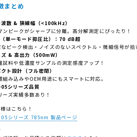
特徴まとめ
波数 & 狭線幅（<100kHz）
マンピークがシャープに分離。高分解測定にぴったり！
R（単一モード抑圧比）：70 dB超
なピーク検出・ノイズのないスペクトル・微細信号が拾
ズ & 高出力（500mW）
量試料や低濃度サンプルの測定感度アップ！
パクト設計（フル密閉）
置組み込みやOEM用途にもスマートに対応。
05シリーズ品質
リーズ実績多数あり！
仕様はこちら！
lt 05シリーズ 785nm 製品ページ
報